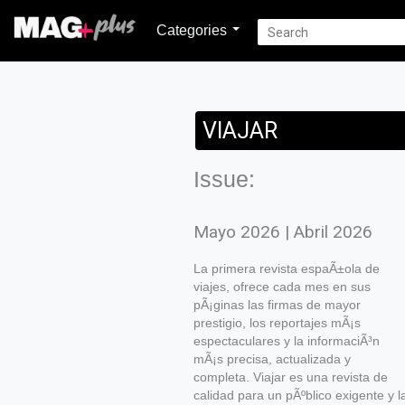
Categories
VIAJAR
Issue:
Mayo 2026 | Abril 2026
La primera revista espaÃ±ola de
viajes, ofrece cada mes en sus
pÃ¡ginas las firmas de mayor
prestigio, los reportajes mÃ¡s
espectaculares y la informaciÃ³n
mÃ¡s precisa, actualizada y
completa. Viajar es una revista de
calidad para un pÃºblico exigente y l